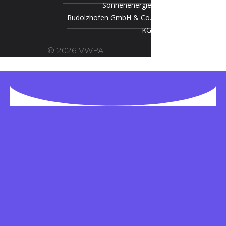
Sonnenenergie
Rudolzhofen GmbH & Co.
KG
© 2026 VWPA